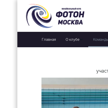
Главная
О клубе
Команд
учас