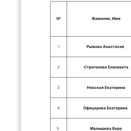
№
Фамилия, Имя
1
Рыжова Анастасия
2
Строгонова Елизавета
3
Невская Екатерина
4
Офицерова Екатерина
5
Малышева Вера