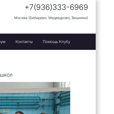
+7(936)333-696
9
Москва (Бибирево, Медведково, Вешняки)
рум
Контакты
Помощь Клубу
 школ