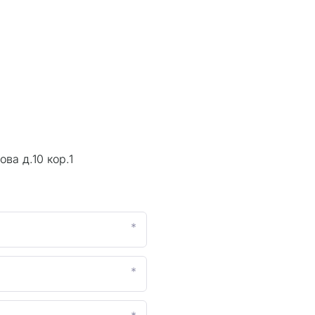
ва д.10 кор.1
*
*