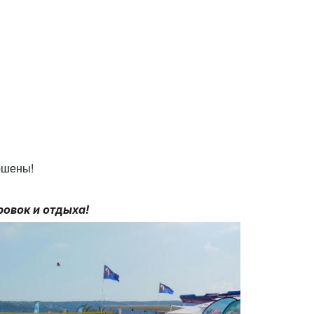
ршены!
овок и отдыха!